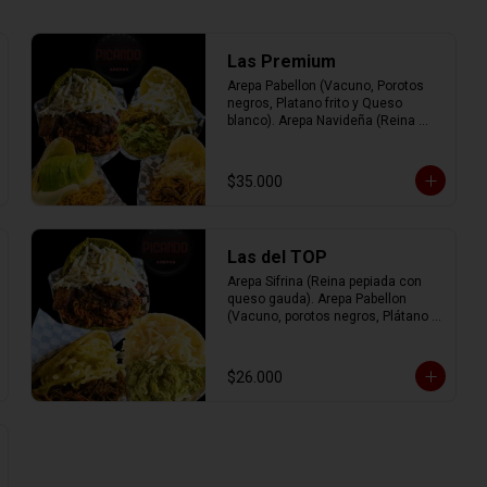
Las Premium
Arepa Pabellon (Vacuno, Porotos 
negros, Platano frito y Queso 
blanco). Arepa Navideña (Reina 
Pepiada, Cerdo, Queso blanco). 
Arepa Irlandesa (Pollo, Queso de 
mano y Palta). Arepa Josefa (Mix 
$35.000
de vacuno, pollo y cerdo con queso 
gauda).
Las del TOP
Arepa Sifrina (Reina pepiada con 
queso gauda). Arepa Pabellon 
(Vacuno, porotos negros, Plátano 
frito y Queso blanco). Arepa Pelúa 
(Vacuno con Queso gauda).
$26.000