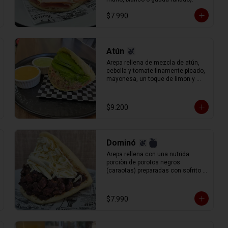
$7.990
Atún
Arepa rellena de mezcla de atún, 
cebolla y tomate finamente picado, 
mayonesa, un toque de limon y 
palta rebanada.
$9.200
Dominó
Arepa rellena con una nutrida 
porciòn de porotos negros 
(caraotas) preparadas con sofrito 
estilo venezolano, y queso blanco 
(llanero) rallado.
$7.990