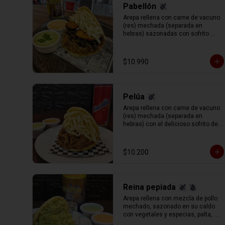
Pabellón
Arepa rellena con carne de vacuno 
(res) mechada (separada en 
hebras) sazonadas con sofrito 
tradicional venezolano, porotos 
negros ( caraotas), plátano frito en 
tajadas y queso blanco rallado.
$10.990
Pelúa
Arepa rellena con carne de vacuno 
(res) mechada (separada en 
hebras) con el delicioso sofrito del 
chef y toque de vino tinto de 
acompañado de queso gauda 
rallado.
$10.200
Reina pepiada
Arepa rellena con mezcla de pollo 
mechado, sazonado en su caldo 
con vegetales y especias, palta, 
mayonesa y un aderezo especial 