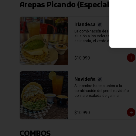
Arepas Picando (Especiales)
Irlandesa
La combinación de rellenos hace 
alusión a los colores de la bandera 
de irlanda, el verde de la palta 
(aguacate) el blanco del queso de 
mano y el naranja el exquisito pollo 
mechado (pechuga de pollo 
$10.990
sazonado en su caldo y mechado, 
separado en hebras manualmente).
Navideña
Su nombre hace alusión a la 
combinación del pernil navideño 
con la ensalada de gallina 
representada en la reina pepiada, 
con el infaltable queso blanco 
llanero.
$10.990
COMBOS