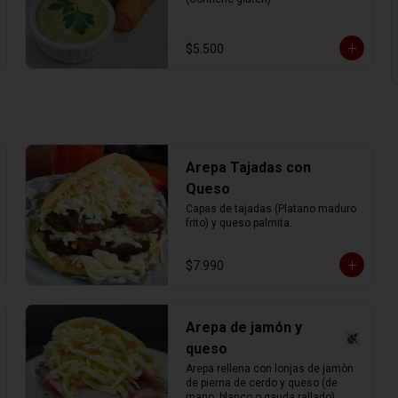
$5.500
Arepa Tajadas con
Queso
Capas de tajadas (Platano maduro 
frito) y queso palmita.
$7.990
Arepa de jamón y
queso
Arepa rellena con lonjas de jamòn 
de pierna de cerdo y queso (de 
mano, blanco o gauda rallado).