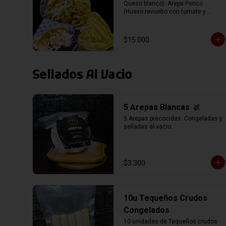
Queso blanco). Arepa Perico 
(Huevo revuelto con tomate y 
cebolla, mas Queso blanco). Arepa 
de Queso (Rellena con queso 
Gauda).
$15.000
Sellados Al Vacio
5 Arepas Blancas
5 Arepas precocidas. Congeladas y 
selladas al vacio.
$3.300
10u Tequeños Crudos
Congelados
10 unidades de Tequeños crudos 