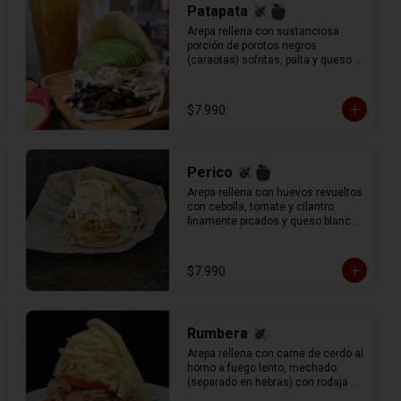
Patapata
Arepa rellena con sustanciosa 
porción de porotos negros 
(caraotas) sofritas, palta y queso 
blanco (llanero) rallado.
$7.990
Perico
Arepa rellena con huevos revueltos 
con cebolla, tomate y cilantro 
finamente picados y queso blanco 
(llanero) rallado.
$7.990
Rumbera
Arepa rellena con carne de cerdo al 
horno a fuego lento, mechado 
(separado en hebras) con rodaja de 
tomate y queso gauda rallado.