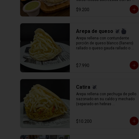
toque mostaza y queso blanco 
$9.200
(llanero) rallado.
Arepa de queso
Arepa rellena con contundente 
porción de queso blanco (llanero) 
rallado o queso gauda rallado o 
queso de mano.
$7.990
Catira
Arepa rellena con pechuga de pollo 
sazonado en su caldo y mechado 
(separado en hebras 
manualmente) queso gauda 
rallado.
$10.200