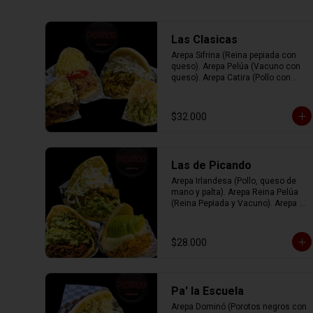
Las Clasicas
Arepa Sifrina (Reina pepiada con 
queso). Arepa Pelúa (Vacuno con 
queso). Arepa Catira (Pollo con 
queso). Arepa Rumbera (Cerdo con 
tomate y queso)
$32.000
Las de Picando
Arepa Irlandesa (Pollo, queso de 
mano y palta). Arepa Reina Pelúa 
(Reina Pepiada y Vacuno). Arepa 
Navideña (Reina Pepiada, Cerdo y 
queso blanco).
$28.000
Pa' la Escuela
Arepa Dominó (Porotos negros con 