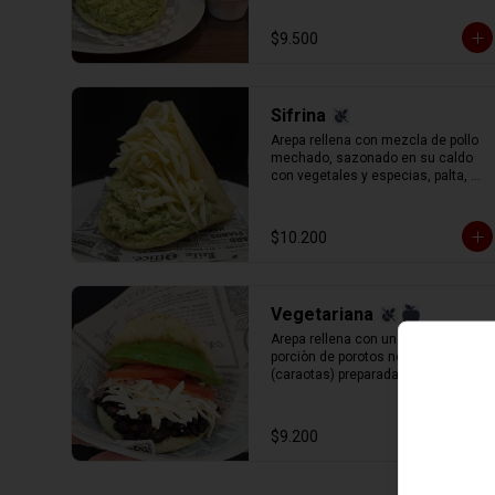
de cilantro, perejil y cebolla.
$9.500
Sifrina
Arepa rellena con mezcla de pollo 
mechado, sazonado en su caldo 
con vegetales y especias, palta, 
mayonesa y un aderezo especial 
de cilantro, perejil y cebolla (reina 
pepiada) y queso gauda rallado.
$10.200
Vegetariana
Arepa rellena con una nutrida 
porciòn de porotos negros 
(caraotas) preparadas con sofrito 
estilo venezolano, queso blanco 
(llanero) rallado, palta y tomate en 
rodajas.
$9.200