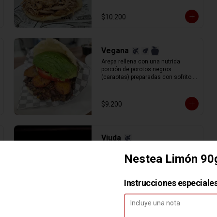
$10.200
Vegana
Arepa rellena con una nutrida 
porción de porotos negros 
(caraotas) preparadas con sofrito 
estilo venezolano, plátano maduro 
frito en lonjas, palta y tomate en 
rodajas.
$9.200
Viuda
Arepa sola.
Nestea Limón 90
Instrucciones especiale
$1.200