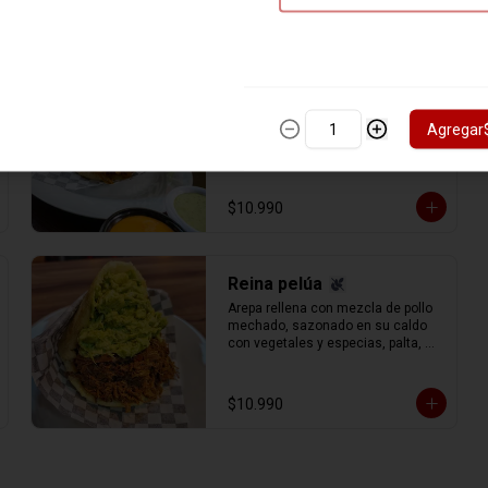
Josefa
Este fabuloso relleno es idea de 
Agregar
nuestro apreciado comensal josé, 
es la combinación del pollo de la 
catira, el cerdo de la rumbera y la 
carne de la pelúa, con queso gauda 
rallado.
$10.990
Reina pelúa
Arepa rellena con mezcla de pollo 
mechado, sazonado en su caldo 
con vegetales y especias, palta, 
mayonesa y un aderezo especial 
de cilantro y perejil, carne de 
vacuno (res) mechada (separada 
$10.990
en hebras) con el delicioso sofrito 
del chef y toque de vino tinto.