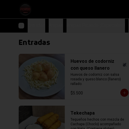
Entradas
Arepas
Arepas Picando (Especiales)
Entradas
Huevos de codorniz
con queso llanero
Huevos de codorniz con salsa 
rosada y queso blanco (llanero) 
rallado.
$5.500
Tekechapa
Tequeños hechos con mezcla de 
Cachapa (Choclo) acompañado 
con Nata. (Contiene gluten)