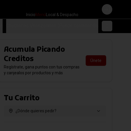
Login
Inicio
Menú
Local & Despacho
en
Chucherias Venezolanas (Puede contener Gluten)
Acumula
Picando
Creditos
Únete
Regístrate, gana puntos con tus compras
y canjealos por productos y más
Tu Carrito
¿Dónde quieres pedir?