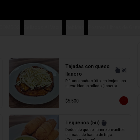
COMBOS
Sellados Al Vacio
Bebidas
Postres Libres de Glut
Tajadas con queso
llanero
Plátano maduro frito, en lonjas con 
queso blanco rallado (llanero).
$5.500
Tequeños (5u)
Dedos de queso llanero envueltos 
en masa de harina de trigo. 
(Contiene gluten)