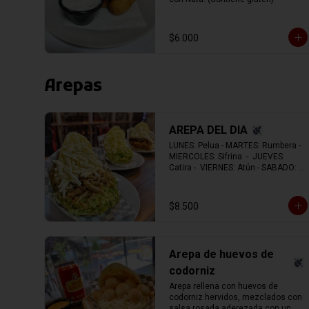
$6.000
Arepas
AREPA DEL DIA
LUNES: Pelua - MARTES: Rumbera - 
MIERCOLES: Sifrina  -  JUEVES: 
Catira -  VIERNES: Atún - SABADO: 
Vegetariana - DOMINGO: Navideña.
$8.500
Arepa de huevos de
codorniz
Arepa rellena con huevos de 
codorniz hervidos, mezclados con 
salsa rosada aderezada con un 