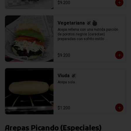
$9.200
Vegetariana
Arepa rellena con una nutrida porciòn 
de porotos negros (caraotas) 
preparadas con sofrito estilo 
venezolano, queso blanco (llanero) 
rallado, palta y tomate en rodajas.
$9.200
Viuda
Arepa sola.
$1.200
Arepas Picando (Especiales)