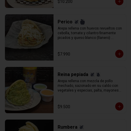
$10.200
Perico
Arepa rellena con huevos revueltos con 
cebolla, tomate y cilantro finamente 
picados y queso blanco (llanero) 
rallado.
$7.990
Reina pepiada
Arepa rellena con mezcla de pollo 
mechado, sazonado en su caldo con 
vegetales y especias, palta, mayonesa 
y un aderezo especial de cilantro, 
perejil y cebolla.
$9.500
Rumbera