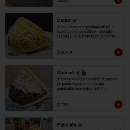
$9.200
Catira
Arepa rellena con pechuga de pollo 
sazonado en su caldo y mechado 
(separado en hebras manualmente) 
queso gauda rallado.
$10.200
Dominó
Arepa rellena con una nutrida porciòn 
de porotos negros (caraotas) 
preparadas con sofrito estilo 
venezolano, y queso blanco (llanero) 
rallado.
$7.990
Pabellón