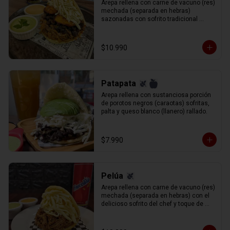
Arepa rellena con carne de vacuno (res) 
mechada (separada en hebras) 
sazonadas con sofrito tradicional 
venezolano, porotos negros ( caraotas), 
plátano frito en tajadas y queso blanco 
rallado.
$10.990
Patapata
Arepa rellena con sustanciosa porción 
de porotos negros (caraotas) sofritas, 
palta y queso blanco (llanero) rallado.
$7.990
Pelúa
Arepa rellena con carne de vacuno (res) 
mechada (separada en hebras) con el 
delicioso sofrito del chef y toque de 
vino tinto de acompañado de queso 
gauda rallado.