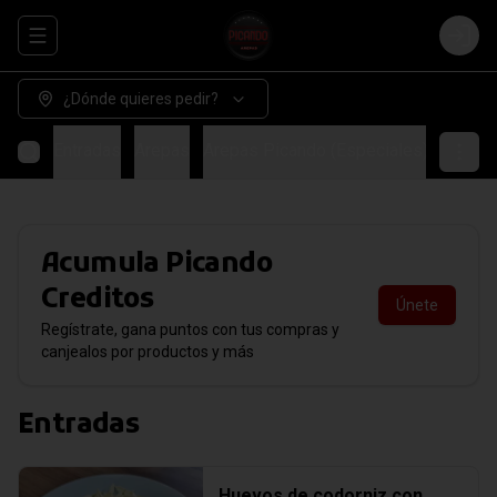
Abrir menu de navegación
Login
¿Dónde quieres pedir?
Entradas
Arepas
Arepas Picando (Especiales)
COMB
Acumula
Picando
Creditos
Únete
Regístrate, gana puntos con tus compras y
canjealos por productos y más
Entradas
Huevos de codorniz con