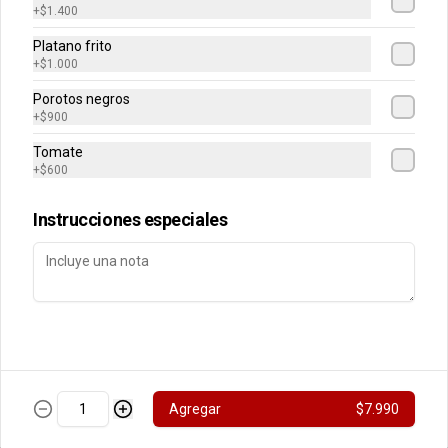
+
$1.400
30gr
Platano frito
+
$1.000
Porotos negros
$2.100
+
$900
Tomate
+
$600
Cocosette
Instrucciones especiales
$1.400
Flips Caja Chocolate
Agregar
$7.990