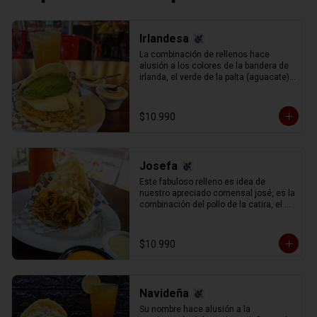
Irlandesa
La combinación de rellenos hace 
alusión a los colores de la bandera de 
irlanda, el verde de la palta (aguacate) 
el blanco del queso de mano y el 
naranja el exquisito pollo mechado 
(pechuga de pollo sazonado en su 
$10.990
caldo y mechado, separado en hebras 
manualmente).
Josefa
Este fabuloso relleno es idea de 
nuestro apreciado comensal josé, es la 
combinación del pollo de la catira, el 
cerdo de la rumbera y la carne de la 
pelúa, con queso gauda rallado.
$10.990
Navideña
Su nombre hace alusión a la 