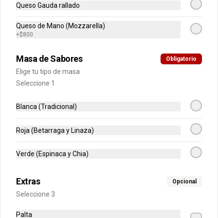
Queso Gauda rallado
$5.200
Queso de Mano (Mozzarella)
+
$800
Chocolate Cricri Pequeño
30gr
Masa de Sabores
Obligatorio
Elige tu tipo de masa
Seleccione 1
$2.100
Blanca (Tradicional)
Chocolate Savoy Grande
Roja (Betarraga y Linaza)
130gr
Verde (Espinaca y Chia)
Extras
Opcional
$5.200
Seleccione 3
Palta
Chocolate Savoy Pequeño