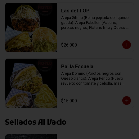
Las del TOP
Arepa Sifrina (Reina pepiada con queso 
gauda). Arepa Pabellon (Vacuno, 
porotos negros, Plátano frito y Queso 
blanco). Arepa Pelúa (Vacuno con 
Queso gauda).
$26.000
Pa' la Escuela
Arepa Dominó (Porotos negros con 
Queso blanco). Arepa Perico (Huevo 
revuelto con tomate y cebolla, mas 
Queso blanco). Arepa de Queso 
(Rellena con queso Gauda).
$15.000
Sellados Al Vacio