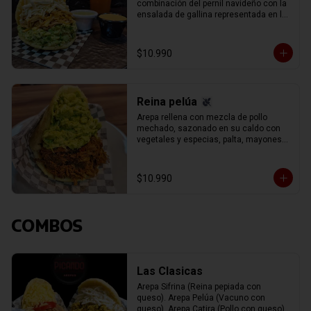
combinación del pernil navideño con la 
ensalada de gallina representada en la 
reina pepiada, con el infaltable queso 
blanco llanero.
$10.990
Reina pelúa
Arepa rellena con mezcla de pollo 
mechado, sazonado en su caldo con 
vegetales y especias, palta, mayonesa 
y un aderezo especial de cilantro y 
perejil, carne de vacuno (res) mechada 
(separada en hebras) con el delicioso 
$10.990
sofrito del chef y toque de vino tinto.
COMBOS
Las Clasicas
Arepa Sifrina (Reina pepiada con 
queso). Arepa Pelúa (Vacuno con 
queso). Arepa Catira (Pollo con queso). 