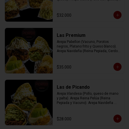
Arepa Rumbera (Cerdo con tomate y 
queso)
$32.000
Las Premium
Arepa Pabellon (Vacuno, Porotos 
negros, Platano frito y Queso blanco). 
Arepa Navideña (Reina Pepiada, Cerdo, 
Queso blanco). Arepa Irlandesa (Pollo, 
Queso de mano y Palta). Arepa Josefa 
(Mix de vacuno, pollo y cerdo con queso 
$35.000
gauda).
Las de Picando
Arepa Irlandesa (Pollo, queso de mano 
y palta). Arepa Reina Pelúa (Reina 
Pepiada y Vacuno). Arepa Navideña 
(Reina Pepiada, Cerdo y queso blanco).
$28.000