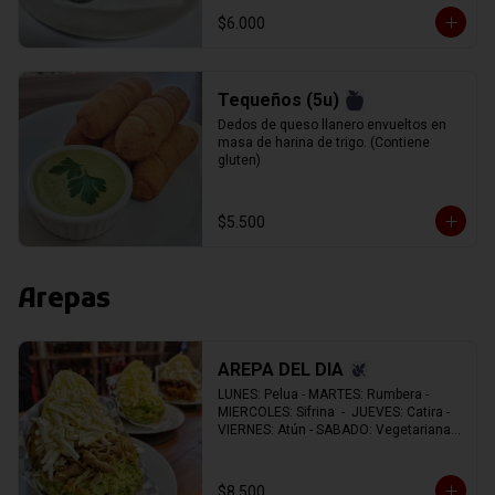
$6.000
Tequeños (5u)
Dedos de queso llanero envueltos en 
masa de harina de trigo. (Contiene 
gluten)
$5.500
Arepas
AREPA DEL DIA
LUNES: Pelua - MARTES: Rumbera - 
MIERCOLES: Sifrina  -  JUEVES: Catira -  
VIERNES: Atún - SABADO: Vegetariana - 
DOMINGO: Navideña.
$8.500