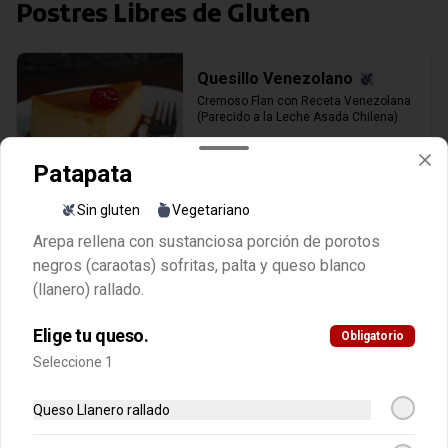
Postres Libres de Gluten
Quesillo Venezolano
Cremoso Flan con Receta Venezolana 
(Parecido a la Leche Asada Chilena)
Patapata
$5.500
Sin gluten
Vegetariano
Arepa rellena con sustanciosa porción de porotos
Chucherias Venezolanas (Puede
negros (caraotas) sofritas, palta y queso blanco
contener Gluten)
(llanero) rallado.
Elige tu queso.
Obligatorio
Chocolate Cricri Grande
Seleccione 1
130gr
Queso Llanero rallado