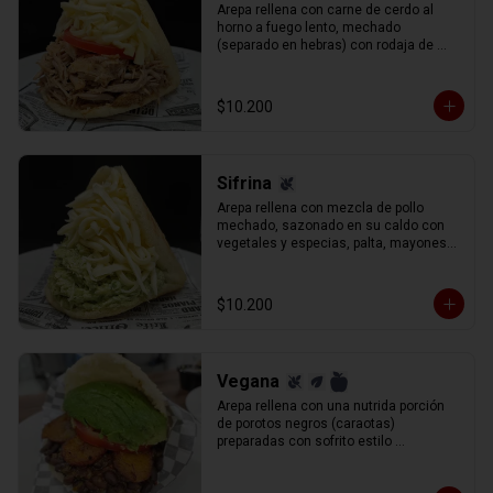
Arepa rellena con carne de cerdo al 
horno a fuego lento, mechado 
(separado en hebras) con rodaja de 
tomate y queso gauda rallado.
$10.200
Sifrina
Arepa rellena con mezcla de pollo 
mechado, sazonado en su caldo con 
vegetales y especias, palta, mayonesa 
y un aderezo especial de cilantro, 
perejil y cebolla (reina pepiada) y queso 
gauda rallado.
$10.200
Vegana
Arepa rellena con una nutrida porción 
de porotos negros (caraotas) 
preparadas con sofrito estilo 
venezolano, plátano maduro frito en 
lonjas, palta y tomate en rodajas.