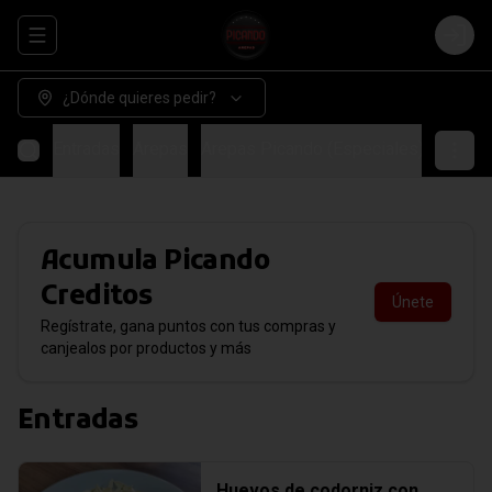
Abrir menu de navegación
Login
¿Dónde quieres pedir?
Entradas
Arepas
Arepas Picando (Especiales)
COMB
Acumula
Picando
Creditos
Únete
Regístrate, gana puntos con tus compras y
canjealos por productos y más
Entradas
Huevos de codorniz con