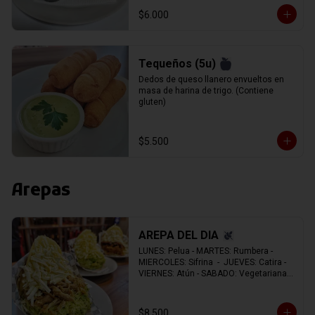
$6.000
Tequeños (5u)
Dedos de queso llanero envueltos en 
masa de harina de trigo. (Contiene 
gluten)
$5.500
Arepas
AREPA DEL DIA
LUNES: Pelua - MARTES: Rumbera - 
MIERCOLES: Sifrina  -  JUEVES: Catira -  
VIERNES: Atún - SABADO: Vegetariana - 
DOMINGO: Navideña.
$8.500