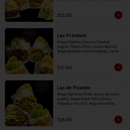
Arepa Rumbera (Cerdo con tomate y 
queso)
$32.000
Las Premium
Arepa Pabellon (Vacuno, Porotos 
negros, Platano frito y Queso blanco). 
Arepa Navideña (Reina Pepiada, Cerdo, 
Queso blanco). Arepa Irlandesa (Pollo, 
Queso de mano y Palta). Arepa Josefa 
(Mix de vacuno, pollo y cerdo con queso 
$35.000
gauda).
Las de Picando
Arepa Irlandesa (Pollo, queso de mano 
y palta). Arepa Reina Pelúa (Reina 
Pepiada y Vacuno). Arepa Navideña 
(Reina Pepiada, Cerdo y queso blanco).
$28.000