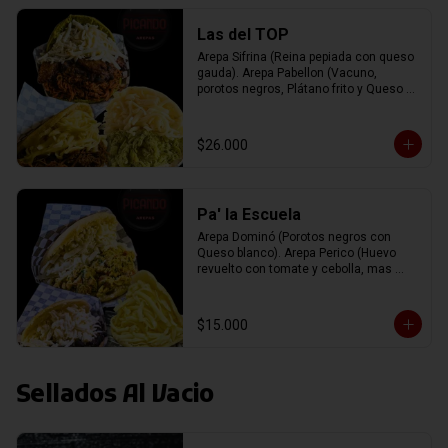
Las del TOP
Arepa Sifrina (Reina pepiada con queso 
gauda). Arepa Pabellon (Vacuno, 
porotos negros, Plátano frito y Queso 
blanco). Arepa Pelúa (Vacuno con 
Queso gauda).
$26.000
Pa' la Escuela
Arepa Dominó (Porotos negros con 
Queso blanco). Arepa Perico (Huevo 
revuelto con tomate y cebolla, mas 
Queso blanco). Arepa de Queso 
(Rellena con queso Gauda).
$15.000
Sellados Al Vacio