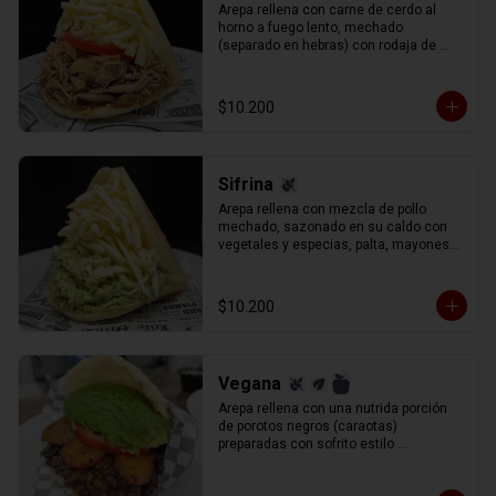
Arepa rellena con carne de cerdo al 
horno a fuego lento, mechado 
(separado en hebras) con rodaja de 
tomate y queso gauda rallado.
$10.200
Sifrina
Arepa rellena con mezcla de pollo 
mechado, sazonado en su caldo con 
vegetales y especias, palta, mayonesa 
y un aderezo especial de cilantro, 
perejil y cebolla (reina pepiada) y queso 
gauda rallado.
$10.200
Vegana
Arepa rellena con una nutrida porción 
de porotos negros (caraotas) 
preparadas con sofrito estilo 
venezolano, plátano maduro frito en 
lonjas, palta y tomate en rodajas.