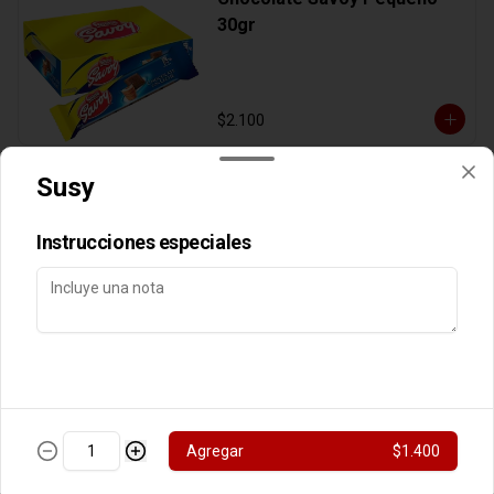
30gr
$2.100
Susy
Cocosette
Instrucciones especiales
$1.400
Flips Caja Chocolate
Agregar
$1.400