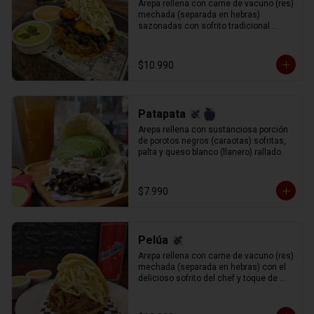
Arepa rellena con carne de vacuno (res) 
mechada (separada en hebras) 
sazonadas con sofrito tradicional 
venezolano, porotos negros ( caraotas), 
plátano frito en tajadas y queso blanco 
rallado.
$10.990
Patapata
Arepa rellena con sustanciosa porción 
de porotos negros (caraotas) sofritas, 
palta y queso blanco (llanero) rallado.
$7.990
Pelúa
Arepa rellena con carne de vacuno (res) 
mechada (separada en hebras) con el 
delicioso sofrito del chef y toque de 
vino tinto de acompañado de queso 
gauda rallado.