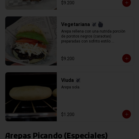
$9.200
Vegetariana
Arepa rellena con una nutrida porciòn 
de porotos negros (caraotas) 
preparadas con sofrito estilo 
venezolano, queso blanco (llanero) 
rallado, palta y tomate en rodajas.
$9.200
Viuda
Arepa sola.
$1.200
Arepas Picando (Especiales)