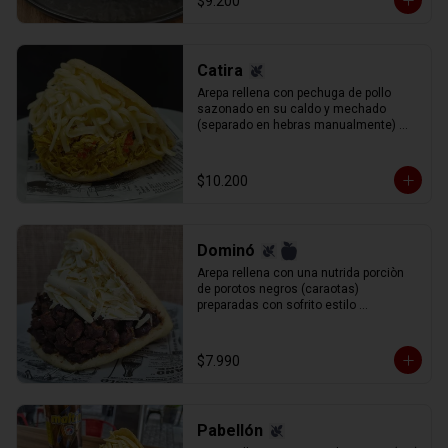
$9.200
Catira
Arepa rellena con pechuga de pollo 
sazonado en su caldo y mechado 
(separado en hebras manualmente) 
queso gauda rallado.
$10.200
Dominó
Arepa rellena con una nutrida porciòn 
de porotos negros (caraotas) 
preparadas con sofrito estilo 
venezolano, y queso blanco (llanero) 
rallado.
$7.990
Pabellón