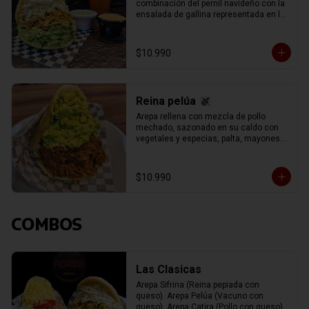
combinación del pernil navideño con la 
ensalada de gallina representada en la 
reina pepiada, con el infaltable queso 
blanco llanero.
$10.990
Reina pelúa
Arepa rellena con mezcla de pollo 
mechado, sazonado en su caldo con 
vegetales y especias, palta, mayonesa 
y un aderezo especial de cilantro y 
perejil, carne de vacuno (res) mechada 
(separada en hebras) con el delicioso 
$10.990
sofrito del chef y toque de vino tinto.
COMBOS
Las Clasicas
Arepa Sifrina (Reina pepiada con 
queso). Arepa Pelúa (Vacuno con 
queso). Arepa Catira (Pollo con queso). 