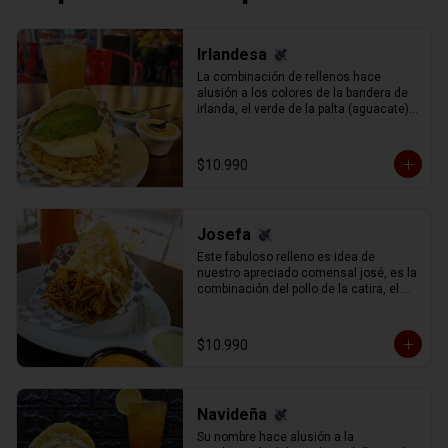
Irlandesa
La combinación de rellenos hace 
alusión a los colores de la bandera de 
irlanda, el verde de la palta (aguacate) 
el blanco del queso de mano y el 
naranja el exquisito pollo mechado 
(pechuga de pollo sazonado en su 
$10.990
caldo y mechado, separado en hebras 
manualmente).
Josefa
Este fabuloso relleno es idea de 
nuestro apreciado comensal josé, es la 
combinación del pollo de la catira, el 
cerdo de la rumbera y la carne de la 
pelúa, con queso gauda rallado.
$10.990
Navideña
Su nombre hace alusión a la 