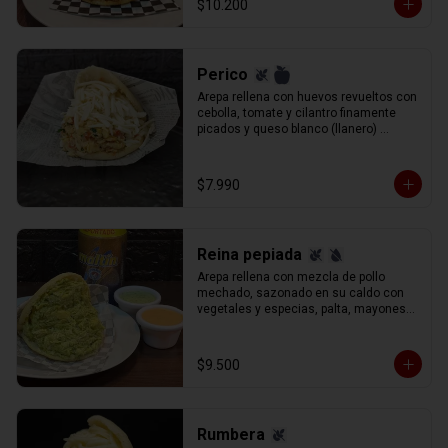
$10.200
Perico
Arepa rellena con huevos revueltos con 
cebolla, tomate y cilantro finamente 
picados y queso blanco (llanero) 
rallado.
$7.990
Reina pepiada
Arepa rellena con mezcla de pollo 
mechado, sazonado en su caldo con 
vegetales y especias, palta, mayonesa 
y un aderezo especial de cilantro, 
perejil y cebolla.
$9.500
Rumbera