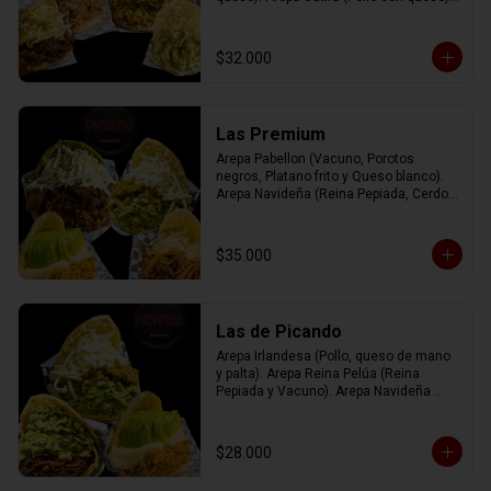
Arepa Rumbera (Cerdo con tomate y 
queso)
$32.000
Las Premium
Arepa Pabellon (Vacuno, Porotos 
negros, Platano frito y Queso blanco). 
Arepa Navideña (Reina Pepiada, Cerdo, 
Queso blanco). Arepa Irlandesa (Pollo, 
Queso de mano y Palta). Arepa Josefa 
(Mix de vacuno, pollo y cerdo con queso 
$35.000
gauda).
Las de Picando
Arepa Irlandesa (Pollo, queso de mano 
y palta). Arepa Reina Pelúa (Reina 
Pepiada y Vacuno). Arepa Navideña 
(Reina Pepiada, Cerdo y queso blanco).
$28.000