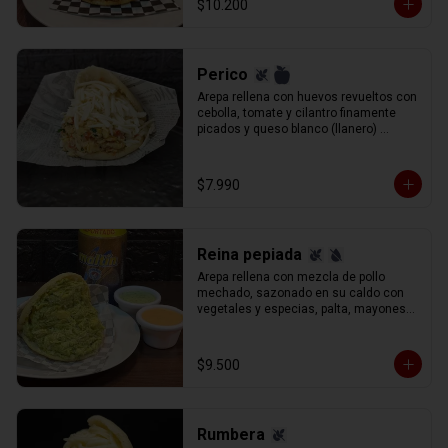
$10.200
Perico
Arepa rellena con huevos revueltos con 
cebolla, tomate y cilantro finamente 
picados y queso blanco (llanero) 
rallado.
$7.990
Reina pepiada
Arepa rellena con mezcla de pollo 
mechado, sazonado en su caldo con 
vegetales y especias, palta, mayonesa 
y un aderezo especial de cilantro, 
perejil y cebolla.
$9.500
Rumbera