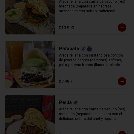
Arepa rellena con carne de vacuno (res) 
mechada (separada en hebras) 
sazonadas con sofrito tradicional 
venezolano, porotos negros ( caraotas), 
plátano frito en tajadas y queso blanco 
rallado.
$10.990
Patapata
Arepa rellena con sustanciosa porción 
de porotos negros (caraotas) sofritas, 
palta y queso blanco (llanero) rallado.
$7.990
Pelúa
Arepa rellena con carne de vacuno (res) 
mechada (separada en hebras) con el 
delicioso sofrito del chef y toque de 
vino tinto de acompañado de queso 
gauda rallado.