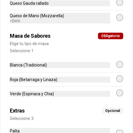
Queso Gauda rallado
$5.200
Queso de Mano (Mozzarella)
+
$800
Chocolate Cricri Pequeño
30gr
Masa de Sabores
Obligatorio
Elige tu tipo de masa
Seleccione 1
$2.100
Blanca (Tradicional)
Chocolate Savoy Grande
Roja (Betarraga y Linaza)
130gr
Verde (Espinaca y Chia)
Extras
Opcional
$5.200
Seleccione 3
Palta
Chocolate Savoy Pequeño