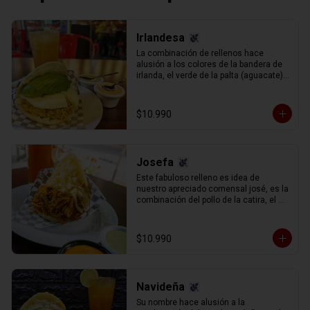
Irlandesa
La combinación de rellenos hace 
alusión a los colores de la bandera de 
irlanda, el verde de la palta (aguacate) 
el blanco del queso de mano y el 
naranja el exquisito pollo mechado 
(pechuga de pollo sazonado en su 
$10.990
caldo y mechado, separado en hebras 
manualmente).
Josefa
Este fabuloso relleno es idea de 
nuestro apreciado comensal josé, es la 
combinación del pollo de la catira, el 
cerdo de la rumbera y la carne de la 
pelúa, con queso gauda rallado.
$10.990
Navideña
Su nombre hace alusión a la 