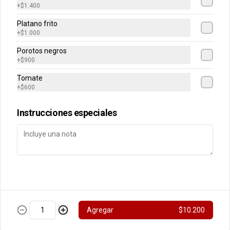
+
$1.400
30gr
Platano frito
+
$1.000
Porotos negros
$2.100
+
$900
Tomate
+
$600
Cocosette
Instrucciones especiales
$1.400
Flips Caja Chocolate
Agregar
$10.200