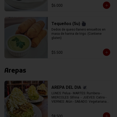
$6.000
Tequeños (5u)
Dedos de queso llanero envueltos en 
masa de harina de trigo. (Contiene 
gluten)
$5.500
Arepas
AREPA DEL DIA
LUNES: Pelua - MARTES: Rumbera - 
MIERCOLES: Sifrina  -  JUEVES: Catira -  
VIERNES: Atún - SABADO: Vegetariana - 
DOMINGO: Navideña.
$8.500