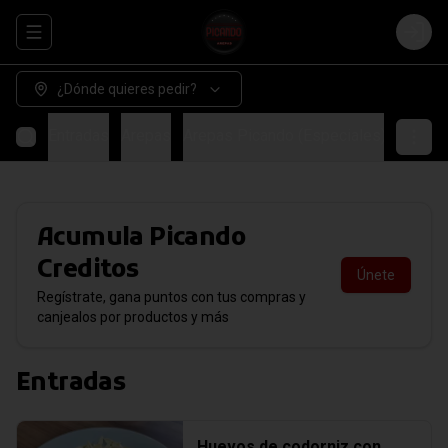
Abrir menu de navegación
Login
¿Dónde quieres pedir?
Entradas
Arepas
Arepas Picando (Especiales)
COMB
Acumula
Picando
Creditos
Únete
Regístrate, gana puntos con tus compras y
canjealos por productos y más
Entradas
Huevos de codorniz con