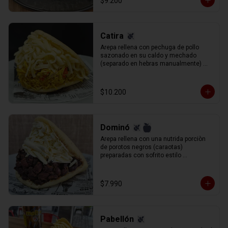
$9.200
Catira
Arepa rellena con pechuga de pollo 
sazonado en su caldo y mechado 
(separado en hebras manualmente) 
queso gauda rallado.
$10.200
Dominó
Arepa rellena con una nutrida porciòn 
de porotos negros (caraotas) 
preparadas con sofrito estilo 
venezolano, y queso blanco (llanero) 
rallado.
$7.990
Pabellón