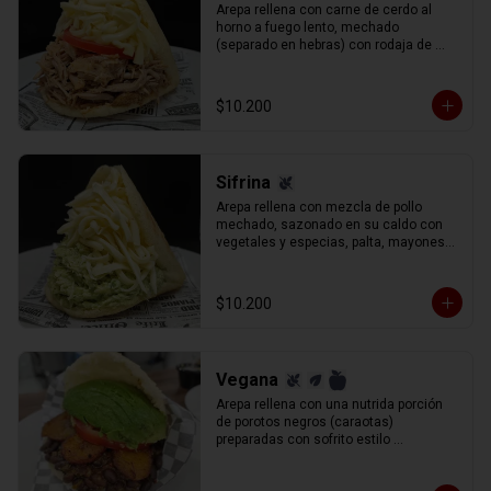
Arepa rellena con carne de cerdo al 
horno a fuego lento, mechado 
(separado en hebras) con rodaja de 
tomate y queso gauda rallado.
$10.200
Sifrina
Arepa rellena con mezcla de pollo 
mechado, sazonado en su caldo con 
vegetales y especias, palta, mayonesa 
y un aderezo especial de cilantro, 
perejil y cebolla (reina pepiada) y queso 
gauda rallado.
$10.200
Vegana
Arepa rellena con una nutrida porción 
de porotos negros (caraotas) 
preparadas con sofrito estilo 
venezolano, plátano maduro frito en 
lonjas, palta y tomate en rodajas.