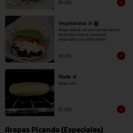
$9.200
Vegetariana
Arepa rellena con una nutrida porciòn 
de porotos negros (caraotas) 
preparadas con sofrito estilo 
venezolano, queso blanco (llanero) 
rallado, palta y tomate en rodajas.
$9.200
Viuda
Arepa sola.
$1.200
Arepas Picando (Especiales)