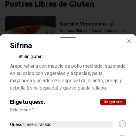
Postres Libres de Gluten
Quesillo Venezolano
Cremoso Flan con Receta Venezolana 
(Parecido a la Leche Asada Chilena)
Sifrina
Sin gluten
$5.500
Arepa rellena con mezcla de pollo mechado, sazonado
en su caldo con vegetales y especias, palta,
Chucherias Venezolanas (Puede
mayonesa y un aderezo especial de cilantro, perejil y
contener Gluten)
cebolla (reina pepiada) y queso gauda rallado.
Elige tu queso.
Obligatorio
Chocolate Cricri Grande
Seleccione 1
130gr
Queso Llanero rallado