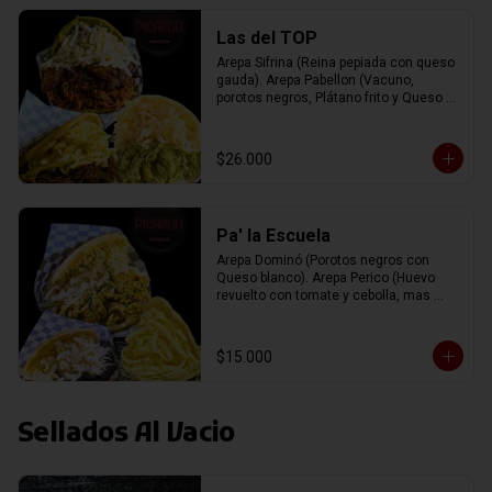
Las del TOP
Arepa Sifrina (Reina pepiada con queso 
gauda). Arepa Pabellon (Vacuno, 
porotos negros, Plátano frito y Queso 
blanco). Arepa Pelúa (Vacuno con 
Queso gauda).
$26.000
Pa' la Escuela
Arepa Dominó (Porotos negros con 
Queso blanco). Arepa Perico (Huevo 
revuelto con tomate y cebolla, mas 
Queso blanco). Arepa de Queso 
(Rellena con queso Gauda).
$15.000
Sellados Al Vacio