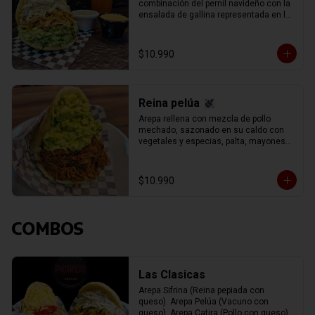
combinación del pernil navideño con la 
ensalada de gallina representada en la 
reina pepiada, con el infaltable queso 
blanco llanero.
$10.990
Reina pelúa
Arepa rellena con mezcla de pollo 
mechado, sazonado en su caldo con 
vegetales y especias, palta, mayonesa 
y un aderezo especial de cilantro y 
perejil, carne de vacuno (res) mechada 
(separada en hebras) con el delicioso 
$10.990
sofrito del chef y toque de vino tinto.
COMBOS
Las Clasicas
Arepa Sifrina (Reina pepiada con 
queso). Arepa Pelúa (Vacuno con 
queso). Arepa Catira (Pollo con queso). 