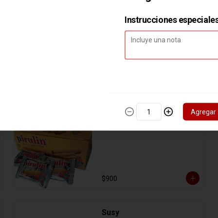
$2.100
Instrucciones especiale
Ovomaltina
El chocolate de tu infancia.
$3.500
Agregar
Pirulin Sachets
$900
Susy