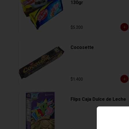
130gr
$5.200
Cocosette
$1.400
Flips Caja Dulce de Leche