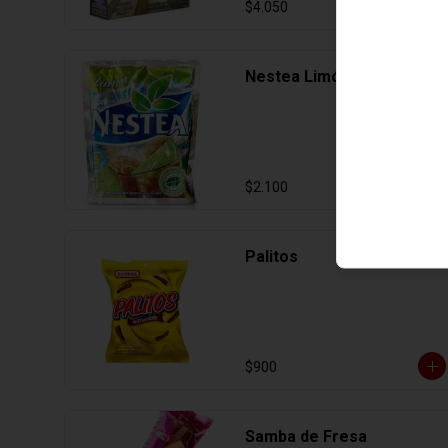
$4.050
Nestea Limón 90gr
$2.100
Palitos
$900
Samba de Fresa