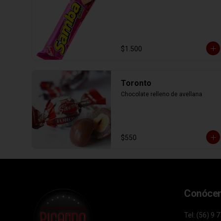
$1.500
Toronto
Chocolate relleno de avellana
$550
Conóce
Tel: (56) 9