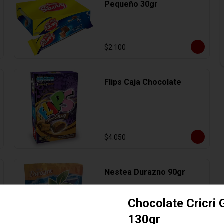
Pequeño 30gr
$2.100
Flips Caja Chocolate
$4.050
Nestea Durazno 90gr
Chocolate Cricri
130gr