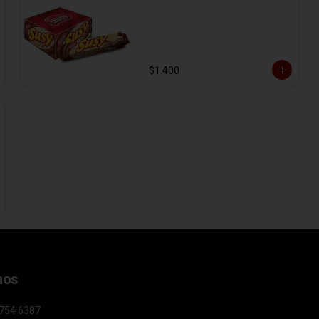
$1.400
nos
 7754 6387