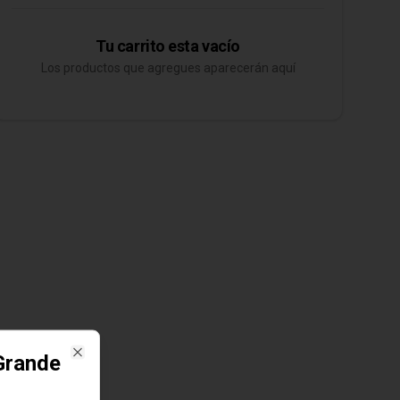
Tu carrito esta vacío
Los productos que agregues aparecerán aquí
 Grande
Close