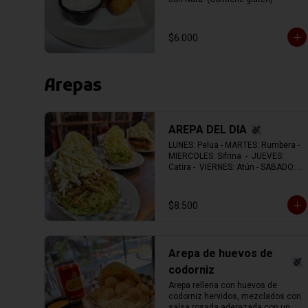
$6.000
Arepas
AREPA DEL DIA
LUNES: Pelua - MARTES: Rumbera - 
MIERCOLES: Sifrina  -  JUEVES: 
Catira -  VIERNES: Atún - SABADO: 
Vegetariana - DOMINGO: Navideña.
$8.500
Arepa de huevos de
codorniz
Arepa rellena con huevos de 
codorniz hervidos, mezclados con 
salsa rosada aderezada con un 