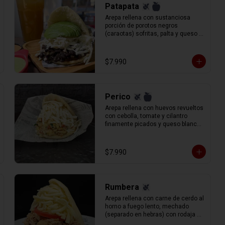
Patapata
Arepa rellena con sustanciosa 
porción de porotos negros 
(caraotas) sofritas, palta y queso 
blanco (llanero) rallado.
$7.990
Perico
Arepa rellena con huevos revueltos 
con cebolla, tomate y cilantro 
finamente picados y queso blanco 
(llanero) rallado.
$7.990
Rumbera
Arepa rellena con carne de cerdo al 
horno a fuego lento, mechado 
(separado en hebras) con rodaja de 
tomate y queso gauda rallado.