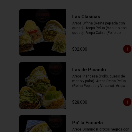
Las Clasicas
Arepa Sifrina (Reina pepiada con 
queso). Arepa Pelúa (Vacuno con 
queso). Arepa Catira (Pollo con 
queso). Arepa Rumbera (Cerdo con 
tomate y queso)
$32.000
Las de Picando
Arepa Irlandesa (Pollo, queso de 
mano y palta). Arepa Reina Pelúa 
(Reina Pepiada y Vacuno). Arepa 
Navideña (Reina Pepiada, Cerdo y 
queso blanco).
$28.000
Pa' la Escuela
Arepa Dominó (Porotos negros con 