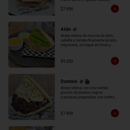
$7.990
Atún
Arepa rellena de mezcla de atún, 
cebolla y tomate finamente picado, 
mayonesa, un toque de limon y 
palta rebanada.
$9.200
Dominó
Arepa rellena con una nutrida 
porciòn de porotos negros 
(caraotas) preparadas con sofrito 
estilo venezolano, y queso blanco 
(llanero) rallado.
$7.990