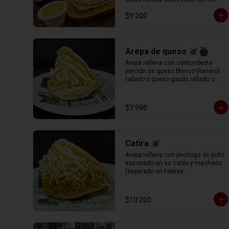
toque mostaza y queso blanco 
$9.200
(llanero) rallado.
Arepa de queso
Arepa rellena con contundente 
porción de queso blanco (llanero) 
rallado o queso gauda rallado o 
queso de mano.
$7.990
Catira
Arepa rellena con pechuga de pollo 
sazonado en su caldo y mechado 
(separado en hebras 
manualmente) queso gauda 
rallado.
$10.200