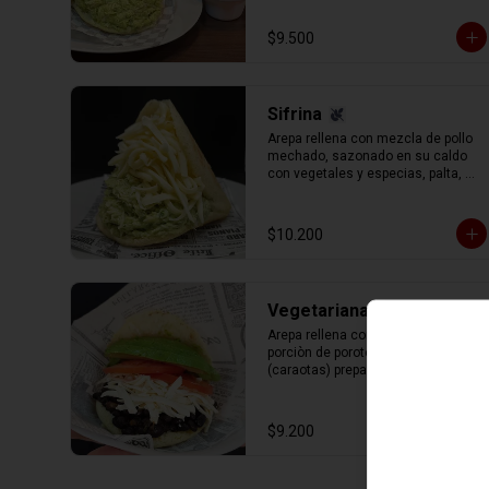
de cilantro, perejil y cebolla.
$9.500
Sifrina
Arepa rellena con mezcla de pollo 
mechado, sazonado en su caldo 
con vegetales y especias, palta, 
mayonesa y un aderezo especial 
de cilantro, perejil y cebolla (reina 
pepiada) y queso gauda rallado.
$10.200
Vegetariana
Arepa rellena con una nutrida 
porciòn de porotos negros 
(caraotas) preparadas con sofrito 
estilo venezolano, queso blanco 
(llanero) rallado, palta y tomate en 
rodajas.
$9.200