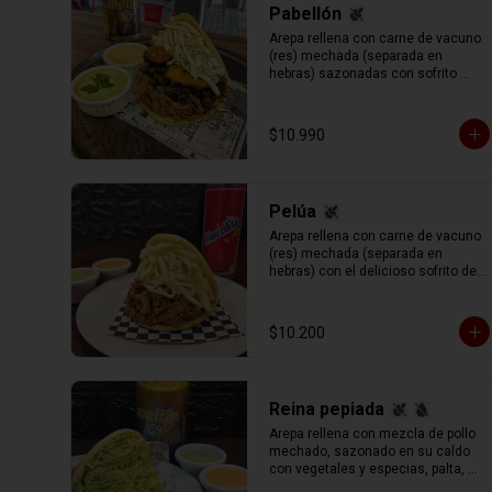
Pabellón
Arepa rellena con carne de vacuno 
(res) mechada (separada en 
hebras) sazonadas con sofrito 
tradicional venezolano, porotos 
negros ( caraotas), plátano frito en 
tajadas y queso blanco rallado.
$10.990
Pelúa
Arepa rellena con carne de vacuno 
(res) mechada (separada en 
hebras) con el delicioso sofrito del 
chef y toque de vino tinto de 
acompañado de queso gauda 
rallado.
$10.200
Reina pepiada
Arepa rellena con mezcla de pollo 
mechado, sazonado en su caldo 
con vegetales y especias, palta, 
mayonesa y un aderezo especial 