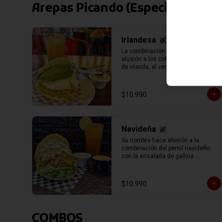
Arepas Picando (Especiales)
Irlandesa
La combinación de rellenos hace 
alusión a los colores de la bandera 
de irlanda, el verde de la palta 
(aguacate) el blanco del queso de 
mano y el naranja el exquisito pollo 
mechado (pechuga de pollo 
$10.990
sazonado en su caldo y mechado, 
separado en hebras manualmente).
Navideña
Su nombre hace alusión a la 
combinación del pernil navideño 
con la ensalada de gallina 
representada en la reina pepiada, 
con el infaltable queso blanco 
llanero.
$10.990
COMBOS