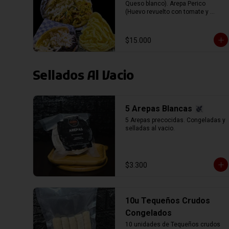
Queso blanco). Arepa Perico 
(Huevo revuelto con tomate y 
cebolla, mas Queso blanco). Arepa 
de Queso (Rellena con queso 
Gauda).
$15.000
Sellados Al Vacio
5 Arepas Blancas
5 Arepas precocidas. Congeladas y 
selladas al vacio.
$3.300
10u Tequeños Crudos
Congelados
10 unidades de Tequeños crudos 