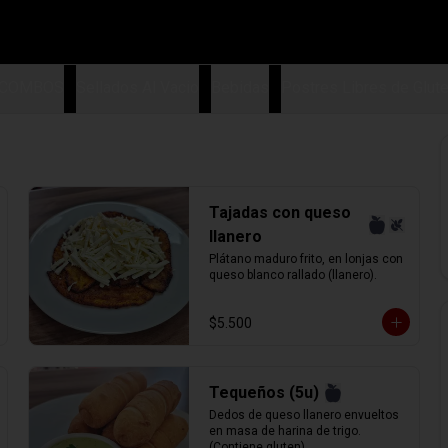
COMBOS
Sellados Al Vacio
Bebidas
Postres Libres de Glut
Tajadas con queso
llanero
Plátano maduro frito, en lonjas con 
queso blanco rallado (llanero).
$5.500
Tequeños (5u)
Dedos de queso llanero envueltos 
en masa de harina de trigo. 
(Contiene gluten)