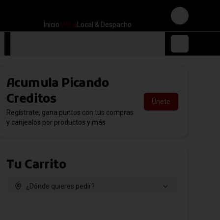
Login
Inicio
Menú
Local & Despacho
en
Chucherias Venezolanas (Puede contener Gluten)
Acumula
Picando
Creditos
Únete
Regístrate, gana puntos con tus compras
y canjealos por productos y más
Tu Carrito
¿Dónde quieres pedir?