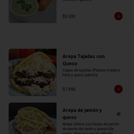
$5.500
Arepa Tajadas con
Queso
Capas de tajadas (Platano maduro 
frito) y queso palmita.
$7.990
Arepa de jamón y
queso
Arepa rellena con lonjas de jamòn 
de pierna de cerdo y queso (de 
mano, blanco o gauda rallado).