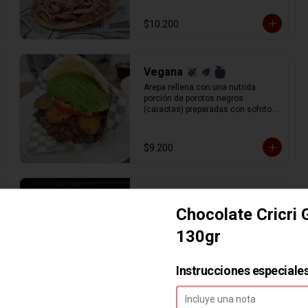
$10.200
Vegana
Arepa rellena con una nutrida 
porción de porotos negros 
(caraotas) preparadas con sofrito 
estilo venezolano, plátano maduro 
frito en lonjas, palta y tomate en 
rodajas.
$9.200
Viuda
Chocolate Cricri
Arepa sola.
130gr
Instrucciones especiale
$1.200