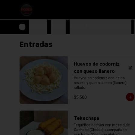
Entradas
Arepas
Arepas Picando (Especiales)
Entradas
Huevos de codorniz
con queso llanero
Huevos de codorniz con salsa 
rosada y queso blanco (llanero) 
rallado.
$5.500
Tekechapa
Tequeños hechos con mezcla de 
Cachapa (Choclo) acompañado 
con Nata. (Contiene gluten)