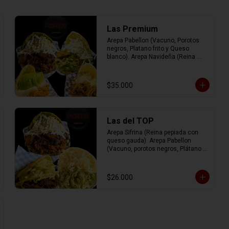
Las Premium
Arepa Pabellon (Vacuno, Porotos 
negros, Platano frito y Queso 
blanco). Arepa Navideña (Reina 
Pepiada, Cerdo, Queso blanco). 
Arepa Irlandesa (Pollo, Queso de 
mano y Palta). Arepa Josefa (Mix 
$35.000
de vacuno, pollo y cerdo con queso 
gauda).
Las del TOP
Arepa Sifrina (Reina pepiada con 
queso gauda). Arepa Pabellon 
(Vacuno, porotos negros, Plátano 
frito y Queso blanco). Arepa Pelúa 
(Vacuno con Queso gauda).
$26.000