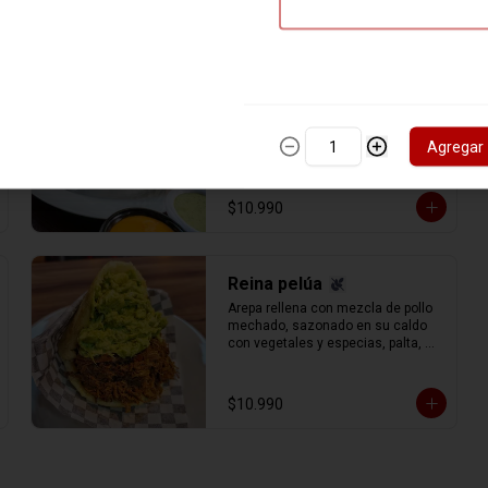
Josefa
Este fabuloso relleno es idea de 
nuestro apreciado comensal josé, 
Agregar
es la combinación del pollo de la 
catira, el cerdo de la rumbera y la 
carne de la pelúa, con queso gauda 
rallado.
$10.990
Reina pelúa
Arepa rellena con mezcla de pollo 
mechado, sazonado en su caldo 
con vegetales y especias, palta, 
mayonesa y un aderezo especial 
de cilantro y perejil, carne de 
vacuno (res) mechada (separada 
$10.990
en hebras) con el delicioso sofrito 
del chef y toque de vino tinto.