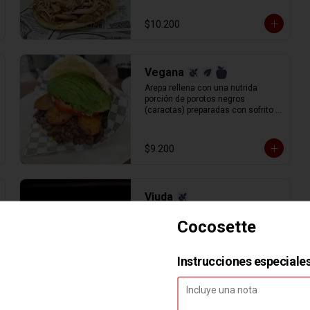
$10.200
Vegana
Arepa rellena con una nutrida 
porción de porotos negros 
(caraotas) preparadas con sofrito 
estilo venezolano, plátano maduro 
frito en lonjas, palta y tomate en 
rodajas.
$9.200
Viuda
Arepa sola.
Cocosette
Instrucciones especiale
$1.200