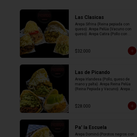
Las Clasicas
Arepa Sifrina (Reina pepiada con 
queso). Arepa Pelúa (Vacuno con 
queso). Arepa Catira (Pollo con 
queso). Arepa Rumbera (Cerdo con 
tomate y queso)
$32.000
Las de Picando
Arepa Irlandesa (Pollo, queso de 
mano y palta). Arepa Reina Pelúa 
(Reina Pepiada y Vacuno). Arepa 
Navideña (Reina Pepiada, Cerdo y 
queso blanco).
$28.000
Pa' la Escuela
Arepa Dominó (Porotos negros con 