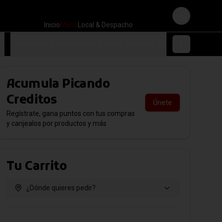
Login
Inicio
Menú
Local & Despacho
en
Chucherias Venezolanas (Puede contener Gluten)
Acumula
Picando
Creditos
Únete
Regístrate, gana puntos con tus compras
y canjealos por productos y más
Tu Carrito
¿Dónde quieres pedir?