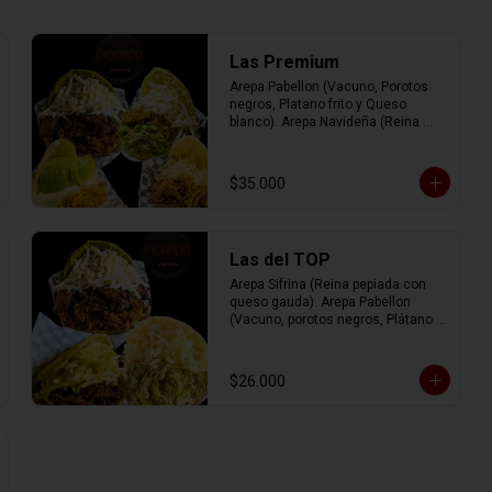
Las Premium
Arepa Pabellon (Vacuno, Porotos 
negros, Platano frito y Queso 
blanco). Arepa Navideña (Reina 
Pepiada, Cerdo, Queso blanco). 
Arepa Irlandesa (Pollo, Queso de 
mano y Palta). Arepa Josefa (Mix 
$35.000
de vacuno, pollo y cerdo con queso 
gauda).
Las del TOP
Arepa Sifrina (Reina pepiada con 
queso gauda). Arepa Pabellon 
(Vacuno, porotos negros, Plátano 
frito y Queso blanco). Arepa Pelúa 
(Vacuno con Queso gauda).
$26.000