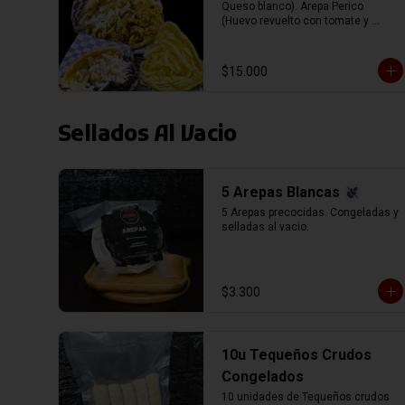
Queso blanco). Arepa Perico 
(Huevo revuelto con tomate y 
cebolla, mas Queso blanco). Arepa 
de Queso (Rellena con queso 
Gauda).
$15.000
Sellados Al Vacio
5 Arepas Blancas
5 Arepas precocidas. Congeladas y 
selladas al vacio.
$3.300
10u Tequeños Crudos
Congelados
10 unidades de Tequeños crudos 