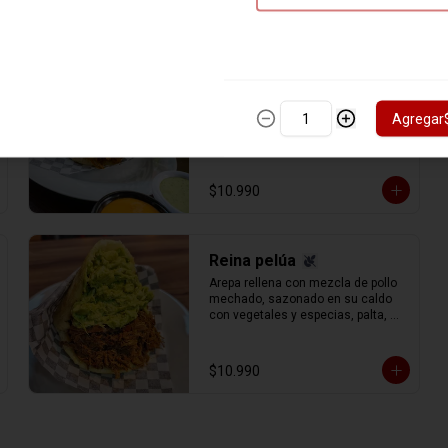
Josefa
Este fabuloso relleno es idea de 
Agregar
nuestro apreciado comensal josé, 
es la combinación del pollo de la 
catira, el cerdo de la rumbera y la 
carne de la pelúa, con queso gauda 
rallado.
$10.990
Reina pelúa
Arepa rellena con mezcla de pollo 
mechado, sazonado en su caldo 
con vegetales y especias, palta, 
mayonesa y un aderezo especial 
de cilantro y perejil, carne de 
vacuno (res) mechada (separada 
$10.990
en hebras) con el delicioso sofrito 
del chef y toque de vino tinto.