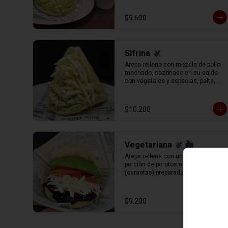
de cilantro, perejil y cebolla.
$9.500
Sifrina
Arepa rellena con mezcla de pollo 
mechado, sazonado en su caldo 
con vegetales y especias, palta, 
mayonesa y un aderezo especial 
de cilantro, perejil y cebolla (reina 
pepiada) y queso gauda rallado.
$10.200
Vegetariana
Arepa rellena con una nutrida 
porciòn de porotos negros 
(caraotas) preparadas con sofrito 
estilo venezolano, queso blanco 
(llanero) rallado, palta y tomate en 
rodajas.
$9.200