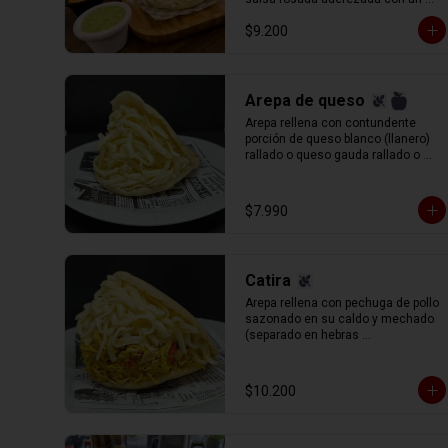
toque mostaza y queso blanco 
$9.200
(llanero) rallado.
Arepa de queso
Arepa rellena con contundente 
porción de queso blanco (llanero) 
rallado o queso gauda rallado o 
queso de mano.
$7.990
Catira
Arepa rellena con pechuga de pollo 
sazonado en su caldo y mechado 
(separado en hebras 
manualmente) queso gauda 
rallado.
$10.200