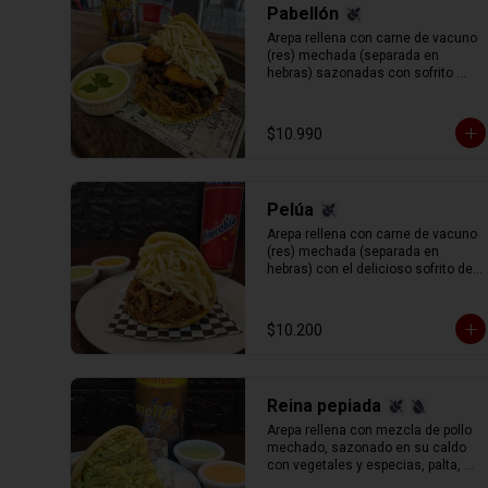
Pabellón
Arepa rellena con carne de vacuno 
(res) mechada (separada en 
hebras) sazonadas con sofrito 
tradicional venezolano, porotos 
negros ( caraotas), plátano frito en 
tajadas y queso blanco rallado.
$10.990
Pelúa
Arepa rellena con carne de vacuno 
(res) mechada (separada en 
hebras) con el delicioso sofrito del 
chef y toque de vino tinto de 
acompañado de queso gauda 
rallado.
$10.200
Reina pepiada
Arepa rellena con mezcla de pollo 
mechado, sazonado en su caldo 
con vegetales y especias, palta, 
mayonesa y un aderezo especial 