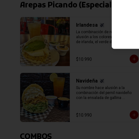
Arepas Picando (Especiales)
Irlandesa
La combinación de rellenos hace 
alusión a los colores de la bandera 
de irlanda, el verde de la palta 
(aguacate) el blanco del queso de 
mano y el naranja el exquisito pollo 
mechado (pechuga de pollo 
$10.990
sazonado en su caldo y mechado, 
separado en hebras manualmente).
Navideña
Su nombre hace alusión a la 
combinación del pernil navideño 
con la ensalada de gallina 
representada en la reina pepiada, 
con el infaltable queso blanco 
llanero.
$10.990
COMBOS