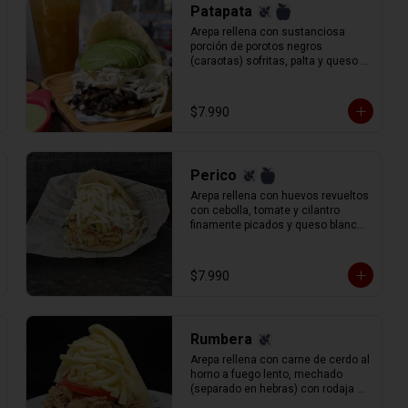
Patapata
Arepa rellena con sustanciosa 
porción de porotos negros 
(caraotas) sofritas, palta y queso 
blanco (llanero) rallado.
$7.990
Perico
Arepa rellena con huevos revueltos 
con cebolla, tomate y cilantro 
finamente picados y queso blanco 
(llanero) rallado.
$7.990
Rumbera
Arepa rellena con carne de cerdo al 
horno a fuego lento, mechado 
(separado en hebras) con rodaja de 
tomate y queso gauda rallado.