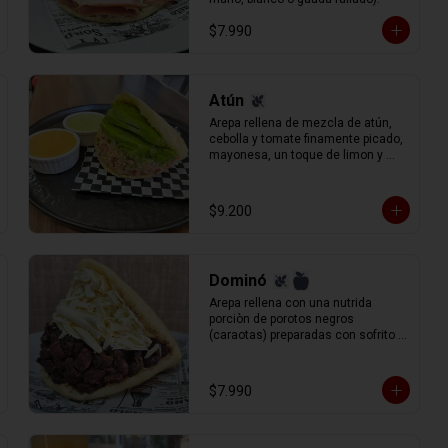
$7.990
Atún
Arepa rellena de mezcla de atún, 
cebolla y tomate finamente picado, 
mayonesa, un toque de limon y 
palta rebanada.
$9.200
Dominó
Arepa rellena con una nutrida 
porciòn de porotos negros 
(caraotas) preparadas con sofrito 
estilo venezolano, y queso blanco 
(llanero) rallado.
$7.990