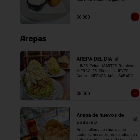
$6.000
Arepas
AREPA DEL DIA
LUNES: Pelua - MARTES: Rumbera - 
MIERCOLES: Sifrina  -  JUEVES: 
Catira -  VIERNES: Atún - SABADO: 
Vegetariana - DOMINGO: Navideña.
$8.500
Arepa de huevos de
codorniz
Arepa rellena con huevos de 
codorniz hervidos, mezclados con 
salsa rosada aderezada con un 