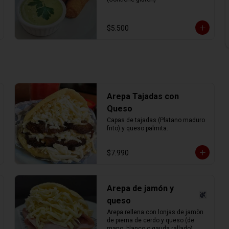
$5.500
Arepa Tajadas con
Queso
Capas de tajadas (Platano maduro 
frito) y queso palmita.
$7.990
Arepa de jamón y
queso
Arepa rellena con lonjas de jamòn 
de pierna de cerdo y queso (de 
mano, blanco o gauda rallado).