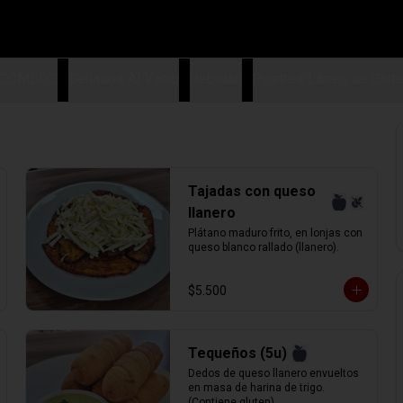
COMBOS
Sellados Al Vacio
Bebidas
Postres Libres de Glut
Tajadas con queso
llanero
Plátano maduro frito, en lonjas con 
queso blanco rallado (llanero).
$5.500
Tequeños (5u)
Dedos de queso llanero envueltos 
en masa de harina de trigo. 
(Contiene gluten)