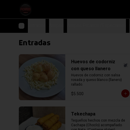
Entradas
Arepas
Arepas Picando (Especiales)
Entradas
Huevos de codorniz
con queso llanero
Huevos de codorniz con salsa 
rosada y queso blanco (llanero) 
rallado.
$5.500
Tekechapa
Tequeños hechos con mezcla de 
Cachapa (Choclo) acompañado 
con Nata. (Contiene gluten)